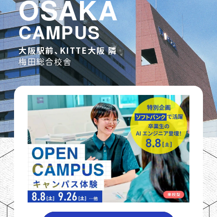
OSAKA
CAMPUS
大阪駅前、KITTE大阪 隣
梅田総合校舎