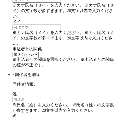
※カナ氏名（セイ）を入力ください。
※カナ氏名（セ
イ）の文字数が多すぎます。20文字以内で入力くださ
い。
メイ
※カナ氏名（メイ）を入力ください。
※カナ氏名（メ
イ）の文字数が多すぎます。20文字以内で入力くださ
い。
申込者との関係
※申込者との関係を選択ください。
※申込者との関係
の値が不正です。
×同伴者を削除
同伴者情報3
姓
※氏名（姓）を入力ください。
※氏名（姓）の文字数
が多すぎます。20文字以内で入力ください。
名