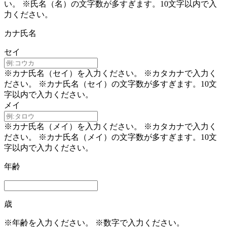
い。
※氏名（名）の文字数が多すぎます。10文字以内で入
力ください。
カナ氏名
セイ
※カナ氏名（セイ）を入力ください。
※カタカナで入力く
ださい。
※カナ氏名（セイ）の文字数が多すぎます。10文
字以内で入力ください。
メイ
※カナ氏名（メイ）を入力ください。
※カタカナで入力く
ださい。
※カナ氏名（メイ）の文字数が多すぎます。10文
字以内で入力ください。
年齢
歳
※年齢を入力ください。
※数字で入力ください。