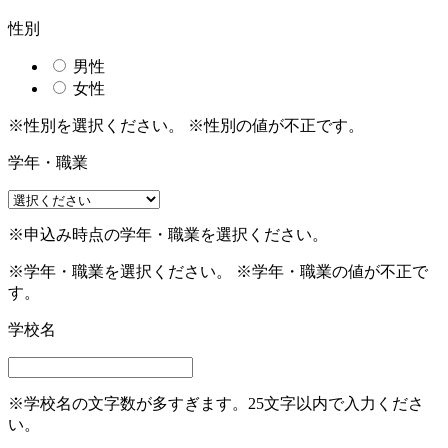
性別
男性
女性
※性別を選択ください。
※性別の値が不正です。
学年・職業
※申込み時点の学年・職業を選択ください。
※学年・職業を選択ください。
※学年・職業の値が不正で
す。
学校名
※学校名の文字数が多すぎます。25文字以内で入力くださ
い。