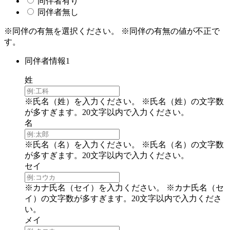
同伴者有り
同伴者無し
※同伴の有無を選択ください。
※同伴の有無の値が不正で
す。
同伴者情報1
姓
※氏名（姓）を入力ください。
※氏名（姓）の文字数
が多すぎます。20文字以内で入力ください。
名
※氏名（名）を入力ください。
※氏名（名）の文字数
が多すぎます。20文字以内で入力ください。
セイ
※カナ氏名（セイ）を入力ください。
※カナ氏名（セ
イ）の文字数が多すぎます。20文字以内で入力くださ
い。
メイ