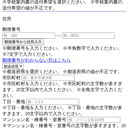
※学校案内書の送付希望を選択ください。
※学校案内書の
送付希望の値が不正です。
住所
郵便番号
—
※郵便番号を入力ください。
※半角数字で入力ください。
※7文字で入力ください。
郵便番号がわからない方はこちら
※都道府県を選択ください。
※都道府県の値が不正です。
市区町村
※市区町村を入力ください。
※市区町村の文字数が多すぎ
ます。20文字以内で入力ください。
※全角文字で入力くだ
さい。
丁目・番地
※丁目・番地を入力ください。
※丁目・番地の文字数が多
すぎます。20文字以内で入力ください。
マンション名・棟番号・室番号
※マンション名・棟番号・室番号の文字数が多すぎます。20