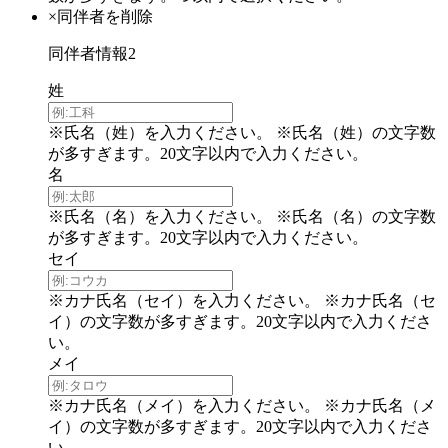
×同伴者を削除
同伴者情報2
姓
※氏名（姓）を入力ください。
※氏名（姓）の文字数
が多すぎます。20文字以内で入力ください。
名
※氏名（名）を入力ください。
※氏名（名）の文字数
が多すぎます。20文字以内で入力ください。
セイ
※カナ氏名（セイ）を入力ください。
※カナ氏名（セ
イ）の文字数が多すぎます。20文字以内で入力くださ
い。
メイ
※カナ氏名（メイ）を入力ください。
※カナ氏名（メ
イ）の文字数が多すぎます。20文字以内で入力くださ
い。