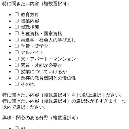
特に聞きたい内容（複数選択可）
教育方針
授業内容
就職指導
各種資格・国家資格
再進学・社会人の学び直し
学費・奨学金
アルバイト
寮・アパート・マンション
素質・才能が必要か
授業についていけるか
既存の教育機関との優位性
その他
特に聞きたい内容（複数選択可）を1つ以上選択ください。
特に聞きたい内容（複数選択可）の選択数が多すぎます。つ
以内で選択ください。
興味・関心のある分野（複数選択可）
AI