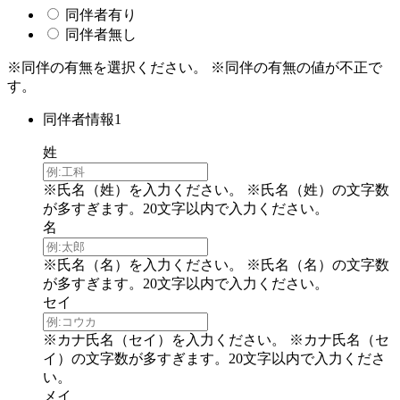
同伴者有り
同伴者無し
※同伴の有無を選択ください。
※同伴の有無の値が不正で
す。
同伴者情報1
姓
※氏名（姓）を入力ください。
※氏名（姓）の文字数
が多すぎます。20文字以内で入力ください。
名
※氏名（名）を入力ください。
※氏名（名）の文字数
が多すぎます。20文字以内で入力ください。
セイ
※カナ氏名（セイ）を入力ください。
※カナ氏名（セ
イ）の文字数が多すぎます。20文字以内で入力くださ
い。
メイ