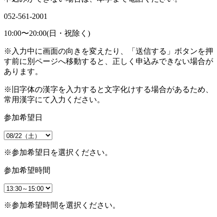
052-561-2001
10:00〜20:00(日・祝除く)
※入力中に画面の向きを変えたり、「送信する」ボタンを押
す前に別ページへ移動すると、正しく申込みできない場合が
あります。
※旧字体の漢字を入力すると文字化けする場合があるため、
常用漢字にて入力ください。
参加希望日
※参加希望日を選択ください。
参加希望時間
※参加希望時間を選択ください。