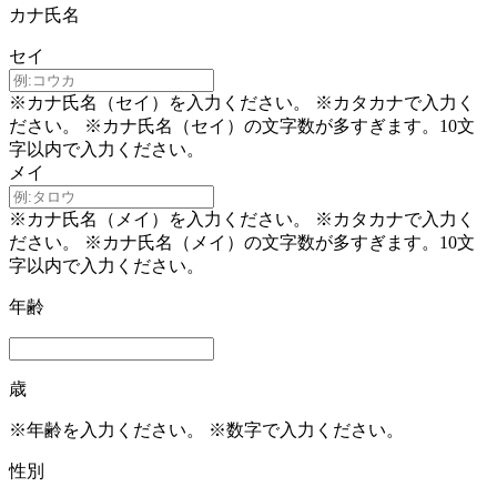
カナ氏名
セイ
※カナ氏名（セイ）を入力ください。
※カタカナで入力く
ださい。
※カナ氏名（セイ）の文字数が多すぎます。10文
字以内で入力ください。
メイ
※カナ氏名（メイ）を入力ください。
※カタカナで入力く
ださい。
※カナ氏名（メイ）の文字数が多すぎます。10文
字以内で入力ください。
年齢
歳
※年齢を入力ください。
※数字で入力ください。
性別