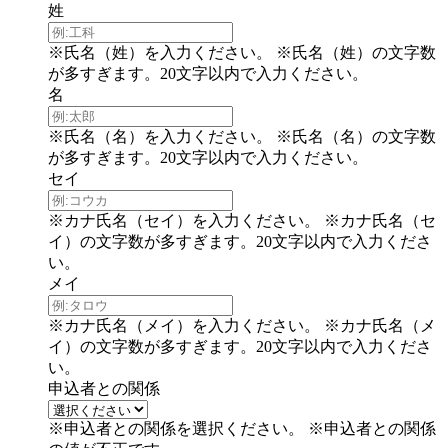
姓
※氏名（姓）を入力ください。
※氏名（姓）の文字数
が多すぎます。20文字以内で入力ください。
名
※氏名（名）を入力ください。
※氏名（名）の文字数
が多すぎます。20文字以内で入力ください。
セイ
※カナ氏名（セイ）を入力ください。
※カナ氏名（セ
イ）の文字数が多すぎます。20文字以内で入力くださ
い。
メイ
※カナ氏名（メイ）を入力ください。
※カナ氏名（メ
イ）の文字数が多すぎます。20文字以内で入力くださ
い。
申込者との関係
※申込者との関係を選択ください。
※申込者との関係