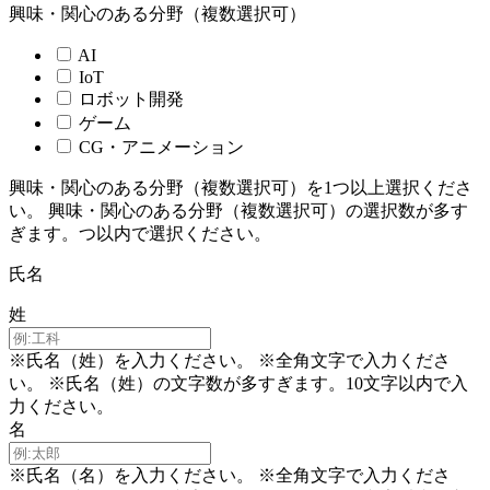
興味・関心のある分野（複数選択可）
AI
IoT
ロボット開発
ゲーム
CG・アニメーション
興味・関心のある分野（複数選択可）を1つ以上選択くださ
い。
興味・関心のある分野（複数選択可）の選択数が多す
ぎます。つ以内で選択ください。
氏名
姓
※氏名（姓）を入力ください。
※全角文字で入力くださ
い。
※氏名（姓）の文字数が多すぎます。10文字以内で入
力ください。
名
※氏名（名）を入力ください。
※全角文字で入力くださ