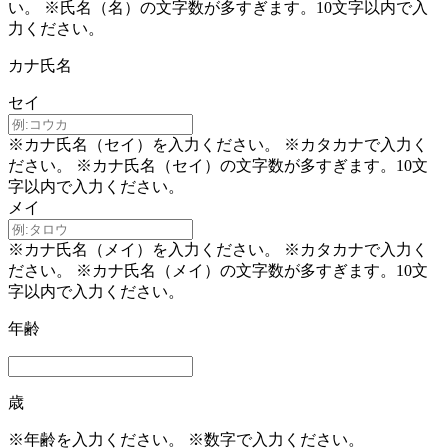
い。
※氏名（名）の文字数が多すぎます。10文字以内で入
力ください。
カナ氏名
セイ
※カナ氏名（セイ）を入力ください。
※カタカナで入力く
ださい。
※カナ氏名（セイ）の文字数が多すぎます。10文
字以内で入力ください。
メイ
※カナ氏名（メイ）を入力ください。
※カタカナで入力く
ださい。
※カナ氏名（メイ）の文字数が多すぎます。10文
字以内で入力ください。
年齢
歳
※年齢を入力ください。
※数字で入力ください。