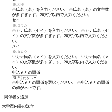
※氏名（名）を入力ください。
※氏名（名）の文字数
が多すぎます。20文字以内で入力ください。
セイ
※カナ氏名（セイ）を入力ください。
※カナ氏名（セ
イ）の文字数が多すぎます。20文字以内で入力くださ
い。
メイ
※カナ氏名（メイ）を入力ください。
※カナ氏名（メ
イ）の文字数が多すぎます。20文字以内で入力くださ
い。
申込者との関係
※申込者との関係を選択ください。
※申込者との関係
の値が不正です。
+同伴者を追加
大学案内書の送付