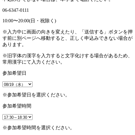
06-6347-0111
10:00〜20:00(日・祝除く)
※入力中に画面の向きを変えたり、「送信する」ボタンを押
す前に別ページへ移動すると、正しく申込みできない場合が
あります。
※旧字体の漢字を入力すると文字化けする場合があるため、
常用漢字にて入力ください。
参加希望日
※参加希望日を選択ください。
参加希望時間
※参加希望時間を選択ください。