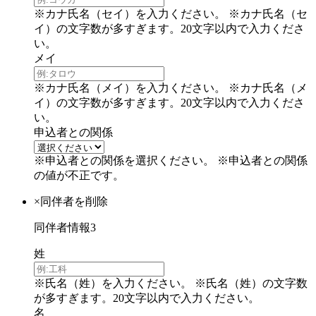
※カナ氏名（セイ）を入力ください。
※カナ氏名（セ
イ）の文字数が多すぎます。20文字以内で入力くださ
い。
メイ
※カナ氏名（メイ）を入力ください。
※カナ氏名（メ
イ）の文字数が多すぎます。20文字以内で入力くださ
い。
申込者との関係
※申込者との関係を選択ください。
※申込者との関係
の値が不正です。
×同伴者を削除
同伴者情報3
姓
※氏名（姓）を入力ください。
※氏名（姓）の文字数
が多すぎます。20文字以内で入力ください。
名