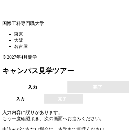
国際工科専門職大学
東京
大阪
名古屋
※2027年4月開学
キャンパス見学ツアー
入力内容に誤りがあります。
もう一度確認頂き、次の画面へお進みください。
申込みができない場合は、本学まで電話ください。