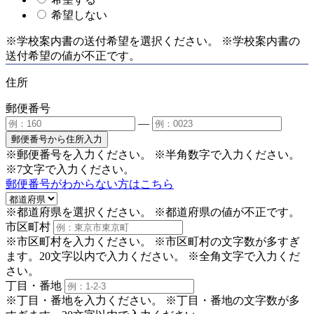
希望しない
※学校案内書の送付希望を選択ください。
※学校案内書の
送付希望の値が不正です。
住所
郵便番号
—
※郵便番号を入力ください。
※半角数字で入力ください。
※7文字で入力ください。
郵便番号がわからない方はこちら
※都道府県を選択ください。
※都道府県の値が不正です。
市区町村
※市区町村を入力ください。
※市区町村の文字数が多すぎ
ます。20文字以内で入力ください。
※全角文字で入力くだ
さい。
丁目・番地
※丁目・番地を入力ください。
※丁目・番地の文字数が多