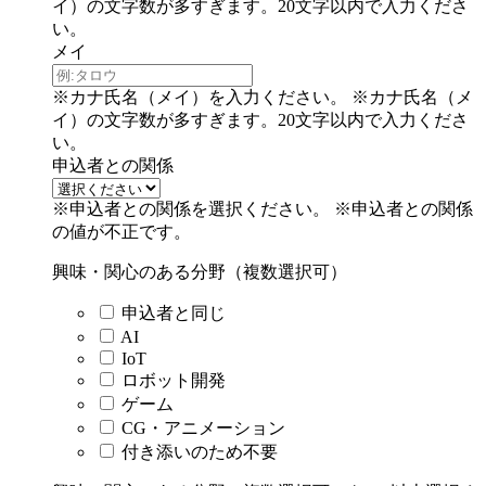
イ）の文字数が多すぎます。20文字以内で入力くださ
い。
メイ
※カナ氏名（メイ）を入力ください。
※カナ氏名（メ
イ）の文字数が多すぎます。20文字以内で入力くださ
い。
申込者との関係
※申込者との関係を選択ください。
※申込者との関係
の値が不正です。
興味・関心のある分野（複数選択可）
申込者と同じ
AI
IoT
ロボット開発
ゲーム
CG・アニメーション
付き添いのため不要