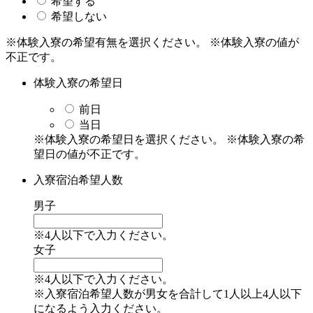
希望する
希望しない
※体験入寮の希望有無を選択ください。
※体験入寮の値が
不正です。
体験入寮の希望日
前日
当日
※体験入寮の希望日を選択ください。
※体験入寮の希
望日の値が不正です。
入寮宿泊希望人数
男子
※4人以下で入力ください。
女子
※4人以下で入力ください。
※入寮宿泊希望人数が男女を合計して1人以上4人以下
になるよう入力ください。