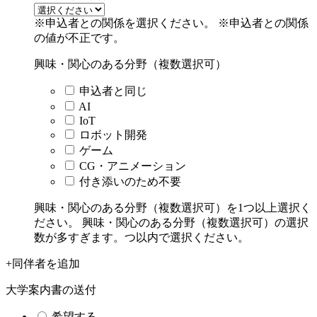
※申込者との関係を選択ください。
※申込者との関係
の値が不正です。
興味・関心のある分野（複数選択可）
申込者と同じ
AI
IoT
ロボット開発
ゲーム
CG・アニメーション
付き添いのため不要
興味・関心のある分野（複数選択可）を1つ以上選択く
ださい。
興味・関心のある分野（複数選択可）の選択
数が多すぎます。つ以内で選択ください。
+同伴者を追加
大学案内書の送付
希望する