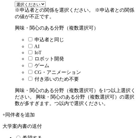
※申込者との関係を選択ください。
※申込者との関係
の値が不正です。
興味・関心のある分野（複数選択可）
申込者と同じ
AI
IoT
ロボット開発
ゲーム
CG・アニメーション
付き添いのため不要
興味・関心のある分野（複数選択可）を1つ以上選択く
ださい。
興味・関心のある分野（複数選択可）の選択
数が多すぎます。つ以内で選択ください。
+同伴者を追加
大学案内書の送付
希望する