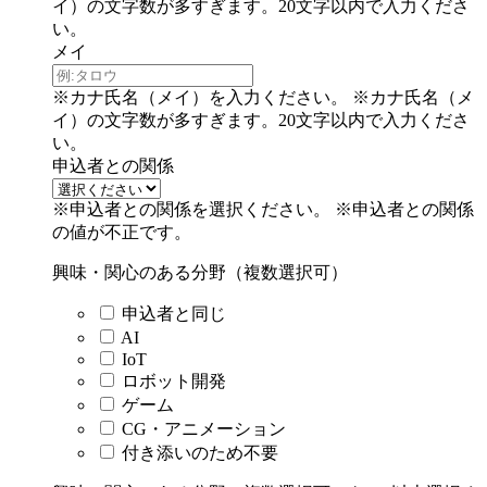
イ）の文字数が多すぎます。20文字以内で入力くださ
い。
メイ
※カナ氏名（メイ）を入力ください。
※カナ氏名（メ
イ）の文字数が多すぎます。20文字以内で入力くださ
い。
申込者との関係
※申込者との関係を選択ください。
※申込者との関係
の値が不正です。
興味・関心のある分野（複数選択可）
申込者と同じ
AI
IoT
ロボット開発
ゲーム
CG・アニメーション
付き添いのため不要