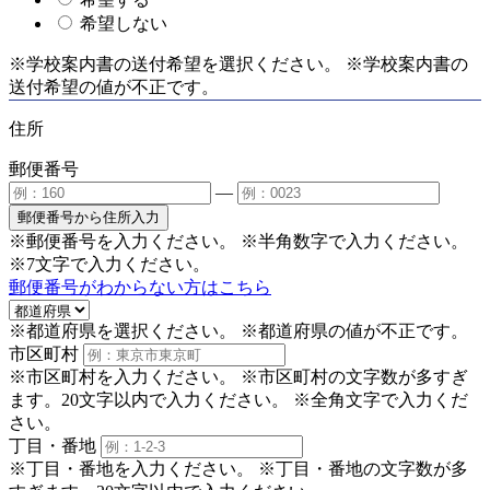
希望しない
※学校案内書の送付希望を選択ください。
※学校案内書の
送付希望の値が不正です。
住所
郵便番号
—
※郵便番号を入力ください。
※半角数字で入力ください。
※7文字で入力ください。
郵便番号がわからない方はこちら
※都道府県を選択ください。
※都道府県の値が不正です。
市区町村
※市区町村を入力ください。
※市区町村の文字数が多すぎ
ます。20文字以内で入力ください。
※全角文字で入力くだ
さい。
丁目・番地
※丁目・番地を入力ください。
※丁目・番地の文字数が多