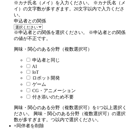
※カナ氏名（メイ）を入力ください。
※カナ氏名（メ
イ）の文字数が多すぎます。20文字以内で入力くださ
い。
申込者との関係
※申込者との関係を選択ください。
※申込者との関係
の値が不正です。
興味・関心のある分野（複数選択可）
申込者と同じ
AI
IoT
ロボット開発
ゲーム
CG・アニメーション
付き添いのため不要
興味・関心のある分野（複数選択可）を1つ以上選択く
ださい。
興味・関心のある分野（複数選択可）の選択
数が多すぎます。つ以内で選択ください。
×同伴者を削除