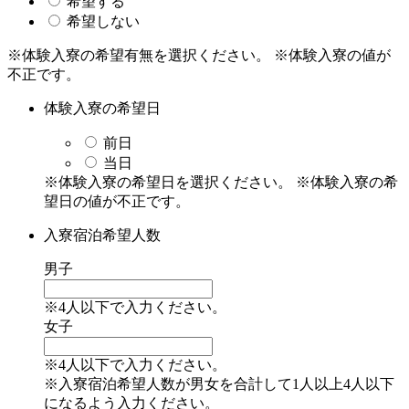
希望する
希望しない
※体験入寮の希望有無を選択ください。
※体験入寮の値が
不正です。
体験入寮の希望日
前日
当日
※体験入寮の希望日を選択ください。
※体験入寮の希
望日の値が不正です。
入寮宿泊希望人数
男子
※4人以下で入力ください。
女子
※4人以下で入力ください。
※入寮宿泊希望人数が男女を合計して1人以上4人以下
になるよう入力ください。