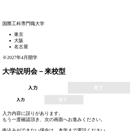
国際工科専門職大学
東京
大阪
名古屋
※2027年4月開学
大学説明会－来校型
入力内容に誤りがあります。
もう一度確認頂き、次の画面へお進みください。
申込みができない場合は、本学まで電話ください。