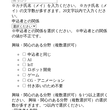
※カナ氏名（メイ）を入力ください。
※カナ氏名（メ
イ）の文字数が多すぎます。20文字以内で入力くださ
い。
申込者との関係
※申込者との関係を選択ください。
※申込者との関係
の値が不正です。
興味・関心のある分野（複数選択可）
申込者と同じ
AI
IoT
ロボット開発
ゲーム
CG・アニメーション
付き添いのため不要
興味・関心のある分野（複数選択可）を1つ以上選択く
ださい。
興味・関心のある分野（複数選択可）の選択
数が多すぎます。つ以内で選択ください。