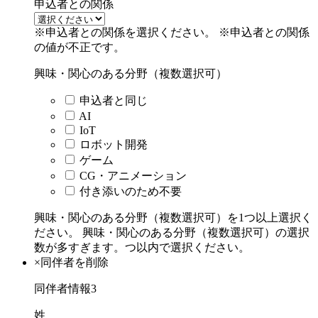
申込者との関係
※申込者との関係を選択ください。
※申込者との関係
の値が不正です。
興味・関心のある分野（複数選択可）
申込者と同じ
AI
IoT
ロボット開発
ゲーム
CG・アニメーション
付き添いのため不要
興味・関心のある分野（複数選択可）を1つ以上選択く
ださい。
興味・関心のある分野（複数選択可）の選択
数が多すぎます。つ以内で選択ください。
×同伴者を削除
同伴者情報3
姓