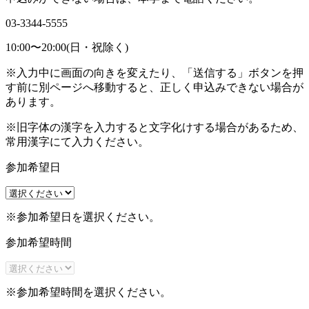
03-3344-5555
10:00〜20:00(日・祝除く)
※入力中に画面の向きを変えたり、「送信する」ボタンを押
す前に別ページへ移動すると、正しく申込みできない場合が
あります。
※旧字体の漢字を入力すると文字化けする場合があるため、
常用漢字にて入力ください。
参加希望日
※参加希望日を選択ください。
参加希望時間
※参加希望時間を選択ください。