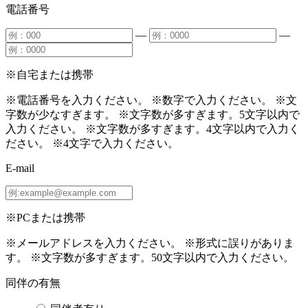
電話番号
—
—
※自宅または携帯
※電話番号を入力ください。
※数字で入力ください。
※文
字数が少なすぎます。
※文字数が多すぎます。5文字以内で
入力ください。
※文字数が多すぎます。4文字以内で入力く
ださい。
※4文字で入力ください。
E-mail
※PCまたは携帯
※メールアドレスを入力ください。
※形式に誤りがありま
す。
※文字数が多すぎます。50文字以内で入力ください。
同伴の有無