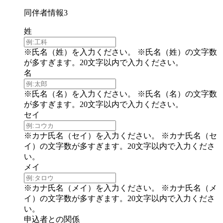
同伴者情報3
姓
※氏名（姓）を入力ください。
※氏名（姓）の文字数
が多すぎます。20文字以内で入力ください。
名
※氏名（名）を入力ください。
※氏名（名）の文字数
が多すぎます。20文字以内で入力ください。
セイ
※カナ氏名（セイ）を入力ください。
※カナ氏名（セ
イ）の文字数が多すぎます。20文字以内で入力くださ
い。
メイ
※カナ氏名（メイ）を入力ください。
※カナ氏名（メ
イ）の文字数が多すぎます。20文字以内で入力くださ
い。
申込者との関係