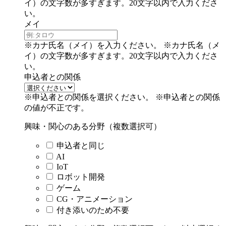
イ）の文字数が多すぎます。20文字以内で入力くださ
い。
メイ
※カナ氏名（メイ）を入力ください。
※カナ氏名（メ
イ）の文字数が多すぎます。20文字以内で入力くださ
い。
申込者との関係
※申込者との関係を選択ください。
※申込者との関係
の値が不正です。
興味・関心のある分野（複数選択可）
申込者と同じ
AI
IoT
ロボット開発
ゲーム
CG・アニメーション
付き添いのため不要