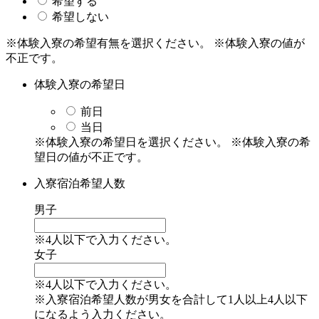
希望する
希望しない
※体験入寮の希望有無を選択ください。
※体験入寮の値が
不正です。
体験入寮の希望日
前日
当日
※体験入寮の希望日を選択ください。
※体験入寮の希
望日の値が不正です。
入寮宿泊希望人数
男子
※4人以下で入力ください。
女子
※4人以下で入力ください。
※入寮宿泊希望人数が男女を合計して1人以上4人以下
になるよう入力ください。