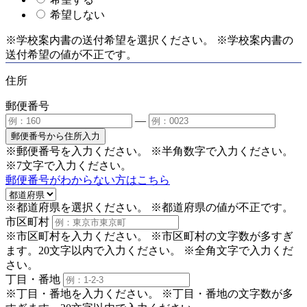
希望しない
※学校案内書の送付希望を選択ください。
※学校案内書の
送付希望の値が不正です。
住所
郵便番号
—
※郵便番号を入力ください。
※半角数字で入力ください。
※7文字で入力ください。
郵便番号がわからない方はこちら
※都道府県を選択ください。
※都道府県の値が不正です。
市区町村
※市区町村を入力ください。
※市区町村の文字数が多すぎ
ます。20文字以内で入力ください。
※全角文字で入力くだ
さい。
丁目・番地
※丁目・番地を入力ください。
※丁目・番地の文字数が多