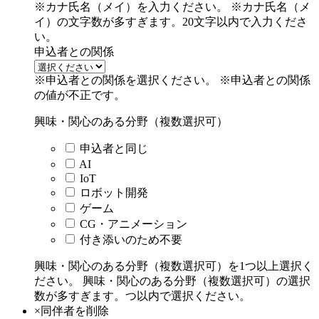
※カナ氏名（メイ）を入力ください。
※カナ氏名（メ
イ）の文字数が多すぎます。20文字以内で入力くださ
い。
申込者との関係
※申込者との関係を選択ください。
※申込者との関係
の値が不正です。
興味・関心のある分野（複数選択可）
申込者と同じ
AI
IoT
ロボット開発
ゲーム
CG・アニメーション
付き添いのため不要
興味・関心のある分野（複数選択可）を1つ以上選択く
ださい。
興味・関心のある分野（複数選択可）の選択
数が多すぎます。つ以内で選択ください。
×同伴者を削除