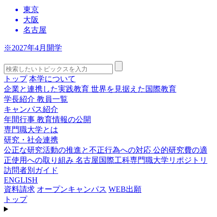
東京
大阪
名古屋
※2027年4月開学
トップ
本学について
企業と連携した実践教育
世界を見据えた国際教育
学長紹介
教員一覧
キャンパス紹介
年間行事
教育情報の公開
専門職大学とは
研究・社会連携
公正な研究活動の推進と不正行為への対応
公的研究費の適
正使用への取り組み
名古屋国際工科専門職大学リポジトリ
訪問者別ガイド
ENGLISH
資料請求
オープンキャンパス
WEB出願
トップ