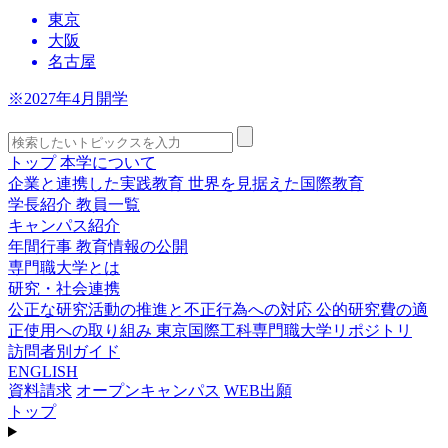
東京
大阪
名古屋
※2027年4月開学
トップ
本学について
企業と連携した実践教育
世界を見据えた国際教育
学長紹介
教員一覧
キャンパス紹介
年間行事
教育情報の公開
専門職大学とは
研究・社会連携
公正な研究活動の推進と不正行為への対応
公的研究費の適
正使用への取り組み
東京国際工科専門職大学リポジトリ
訪問者別ガイド
ENGLISH
資料請求
オープンキャンパス
WEB出願
トップ