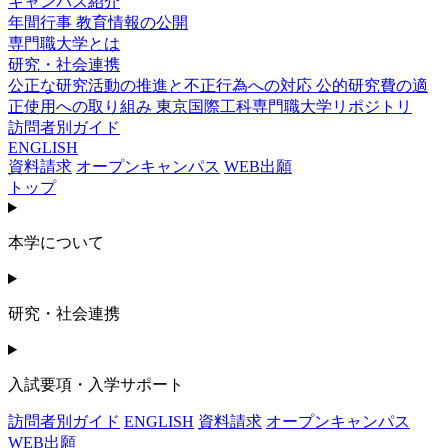
キャンパス紹介
年間行事
教育情報の公開
専門職大学とは
研究・社会連携
公正な研究活動の推進と不正行為への対応
公的研究費の適
正使用への取り組み
東京国際工科専門職大学リポジトリ
訪問者別ガイド
ENGLISH
資料請求
オープンキャンパス
WEB出願
トップ
本学について
研究・社会連携
入試要項・入学サポート
訪問者別ガイド
ENGLISH
資料請求
オープンキャンパス
WEB出願