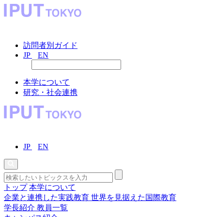
訪問者別ガイド
JP
EN
本学について
研究・社会連携
JP
EN
トップ
本学について
企業と連携した実践教育
世界を見据えた国際教育
学長紹介
教員一覧