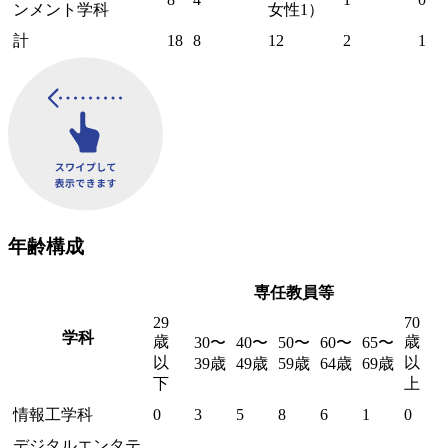
ンメント学科
女性1）
計
18
8
12
2
1
年齢構成
専任教員等
29
70
学科
歳
歳
30〜
40〜
50〜
60〜
65〜
以
以
39歳
49歳
59歳
64歳
69歳
下
上
情報工学科
0
3
5
8
6
1
0
デジタルエンタテ