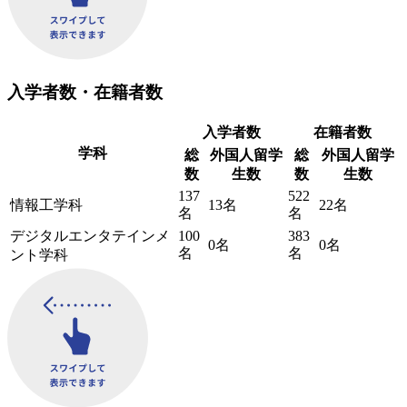
入学者数・在籍者数
入学者数
在籍者数
学科
総
外国人留学
総
外国人留学
数
生数
数
生数
137
522
情報工学科
13名
22名
名
名
デジタルエンタテインメ
100
383
0名
0名
名
名
ント学科