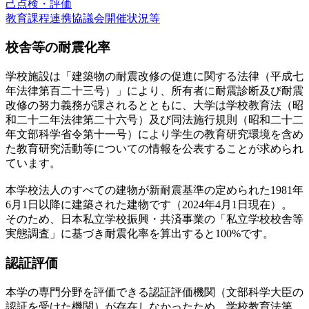
己点検・評価
教育課程連携協議会開催状況等
校舎等の耐震化率
学校施設は「建築物の耐震改修の促進に関する法律（平成七
年法律第百二十三号）」により、所有者に耐震診断及び耐震
改修の努力義務が課されるとともに、大学は学校教育法（昭
和二十二年法律第二十六号）及び同法施行規則（昭和二十二
年文部科学省令第十一号）により学生の教育研究環境を含め
た教育研究活動等についての情報を公表することが求められ
ています。
本学校法人のすべての建物が新耐震基準の定められた1981年
6月1日以降に建築された建物です（2024年4月1日現在）。
そのため、日本私立学校振興・共済事業の「私立学校校舎等
実態調査」に基づき耐震化率を算出すると100%です。
認証評価
本学の専門分野を評価できる認証評価機関（文部科学大臣の
認証を受けた機関）が存在しなかったため、学校教育法第