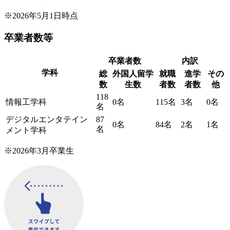
※2026年5月1日時点
卒業者数等
卒業者数
内訳
学科
総
外国人留学
就職
進学
その
数
生数
者数
者数
他
118
情報工学科
0名
115名
3名
0名
名
デジタルエンタテイン
87
0名
84名
2名
1名
名
メント学科
※2026年3月卒業生