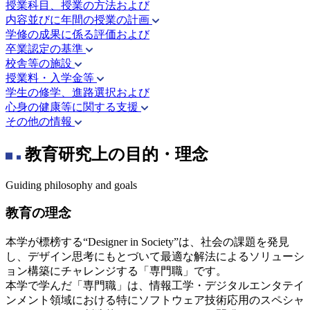
授業科目、授業の方法および
内容並びに年間の授業の計画
学修の成果に係る評価および
卒業認定の基準
校舎等の施設
授業料・入学金等
学生の修学、進路選択および
心身の健康等に関する支援
その他の情報
教育研究上の目的・理念
Guiding philosophy and goals
教育の理念
本学が標榜する“Designer in Society”は、社会の課題を発見
し、デザイン思考にもとづいて最適な解法によるソリューシ
ョン構築にチャレンジする「専門職」です。
本学で学んだ「専門職」は、情報工学・デジタルエンタテイ
ンメント領域における特にソフトウェア技術応用のスペシャ