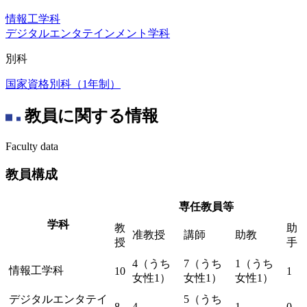
情報工学科
デジタルエンタテインメント学科
別科
国家資格別科（1年制）
教員に関する情報
Faculty data
教員構成
専任教員等
学科
教
助
准教授
講師
助教
授
手
4（うち
7（うち
1（うち
情報工学科
10
1
女性1）
女性1）
女性1）
デジタルエンタテイ
5（うち
8
4
1
0