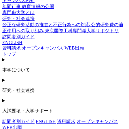
キャンパス紹介
年間行事
教育情報の公開
専門職大学とは
研究・社会連携
公正な研究活動の推進と不正行為への対応
公的研究費の適
正使用への取り組み
東京国際工科専門職大学リポジトリ
訪問者別ガイド
ENGLISH
資料請求
オープンキャンパス
WEB出願
トップ
本学について
研究・社会連携
入試要項・入学サポート
訪問者別ガイド
ENGLISH
資料請求
オープンキャンパス
WEB出願