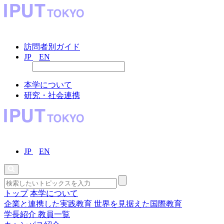
訪問者別ガイド
JP
EN
本学について
研究・社会連携
JP
EN
トップ
本学について
企業と連携した実践教育
世界を見据えた国際教育
学長紹介
教員一覧