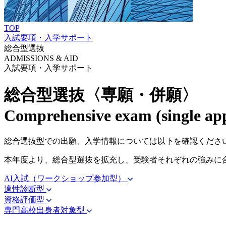
TOP
入試要項・入学サポート
総合型選抜
ADMISSIONS & AID
入試要項・入学サポート
総合型選抜〈専願・併願〉
Comprehensive exam (single app
総合選抜型での出願、入学情報については以下を確認くださ
本年度より、総合型選抜を拡充し、受験者それぞれの強みに
AI入試（ワークショップ参加型）
適性診断型
資格評価型
専門高校出身者対象型