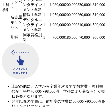
ャンパ
工科
ンタテイン
1
1,080,000
200,000
330,000
1,610,000
ス
学部
メント学科
情報工学科
1
1,050,000
200,000
260,000
1,510,000
名古屋
デジタルエ
キャン
ンタテイン
1
1,080,000
200,000
310,000
1,590,000
パス
メント学科
国家資格別
別科
1
700,000
186,000
70,000
956,000
科
上記の他に、入学から卒業年次までで教材費・教科書
代が年平均70,000〜98,000円（学科により異なる）が概
ね必要となります。
翌年以降の学費は、前年度の学費に60,000〜90,000円を
加えた金額になります。