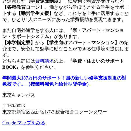
と連携した
【学費免除制度】
、低金利で融資が受けられる
【各種教育ローン】
、働きながら学ぼうとする学生をサポー
トする
【勤労学生支援】
など、これらを上手に活用すること
で、ひとり1人のニーズにあった学費援助を実現できます。
また自宅外通学をする人には、
『寮・アパート・マンショ
ン・サポートシステム』
があります。
【本学指定寮】
から
【学生向けアパート・マンション】
の紹
介まで、安心して勉学に励むことができる住環境を提供しま
す。
どちらも詳細は
資料請求
の上、
『学費・住まいのサポート
BOOK』
を参照ください。
年間最大187万円のサポート！国の新しい修学支援制度の対
象校です。（授業料減免と給付型奨学金）
東京キャンパス
〒160-0023
東京都新宿区西新宿1-7-3 総合校舎コクーンタワー
Google マップをみる