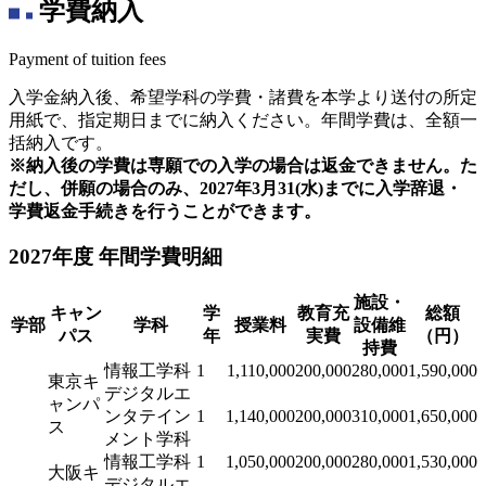
学費納入
Payment of tuition fees
入学金納入後、希望学科の学費・諸費を本学より送付の所定
用紙で、指定期日までに納入ください。年間学費は、全額一
括納入です。
※納入後の学費は専願での入学の場合は返金できません。た
だし、併願の場合のみ、2027年3月31(水)までに入学辞退・
学費返金手続きを行うことができます。
2027年度 年間学費明細
施設・
キャン
学
教育充
総額
学部
学科
授業料
設備維
パス
年
実費
（円）
持費
情報工学科
1
1,110,000
200,000
280,000
1,590,000
東京キ
デジタルエ
ャンパ
ンタテイン
1
1,140,000
200,000
310,000
1,650,000
ス
メント学科
情報工学科
1
1,050,000
200,000
280,000
1,530,000
大阪キ
デジタルエ