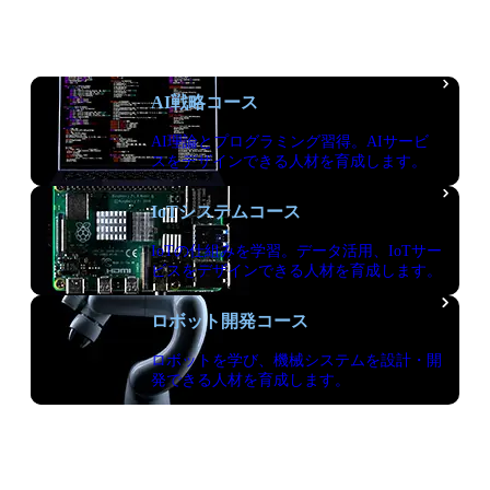
Department of Information Technology
AI戦略コース
AI理論とプログラミング習得。AIサービ
スをデザインできる人材を育成します。
IoTシステムコース
IoTの仕組みを学習。データ活用、IoTサー
ビスをデザインできる人材を育成します。
ロボット開発コース
ロボットを学び、機械システムを設計・開
発できる人材を育成します。