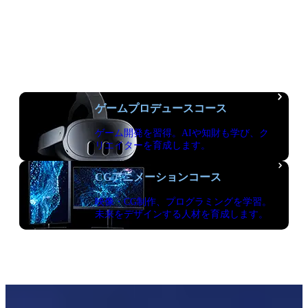
デジタルエンタテインメント学
科
Department of Digital Entertainment
ゲームプロデュースコース
ゲーム開発を習得。AIや知財も学び、ク
リエイターを育成します。
CGアニメーションコース
映像・CG制作、プログラミングを学習。
未来をデザインする人材を育成します。