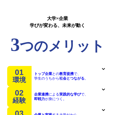
大学×企業
学びが変わる、未来が動く
3
つのメリット
01
トップ企業
との
教育提携
で、
環境
学生のうちから
社会とつながる
。
02
企業連携
による
実践的な学び
で、
経験
即戦力
が身につく。
03
企業と実践
する大学だから、