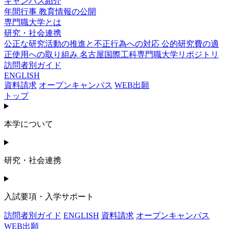
キャンパス紹介
年間行事
教育情報の公開
専門職大学とは
研究・社会連携
公正な研究活動の推進と不正行為への対応
公的研究費の適
正使用への取り組み
名古屋国際工科専門職大学リポジトリ
訪問者別ガイド
ENGLISH
資料請求
オープンキャンパス
WEB出願
トップ
本学について
研究・社会連携
入試要項・入学サポート
訪問者別ガイド
ENGLISH
資料請求
オープンキャンパス
WEB出願