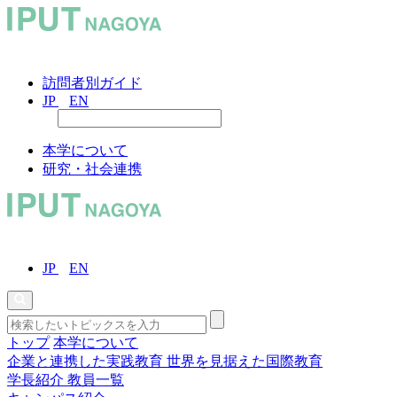
訪問者別ガイド
JP
EN
本学について
研究・社会連携
JP
EN
トップ
本学について
企業と連携した実践教育
世界を見据えた国際教育
学長紹介
教員一覧