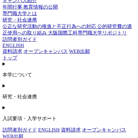
キャンパス紹介
年間行事
教育情報の公開
専門職大学とは
研究・社会連携
公正な研究活動の推進と不正行為への対応
公的研究費の適
正使用への取り組み
大阪国際工科専門職大学リポジトリ
訪問者別ガイド
ENGLISH
資料請求
オープンキャンパス
WEB出願
トップ
本学について
研究・社会連携
入試要項・入学サポート
訪問者別ガイド
ENGLISH
資料請求
オープンキャンパス
WEB出願