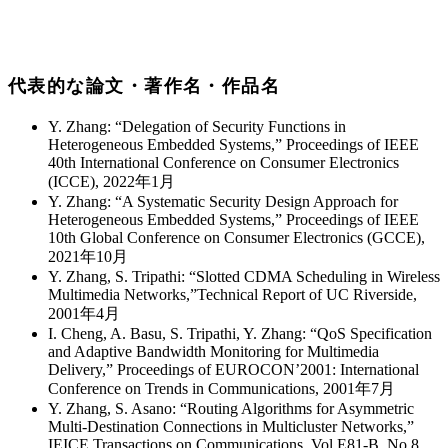
代表的な論文・著作名・作品名
Y. Zhang: “Delegation of Security Functions in
Heterogeneous Embedded Systems,” Proceedings of IEEE
40th International Conference on Consumer Electronics
(ICCE), 2022年1月
Y. Zhang: “A Systematic Security Design Approach for
Heterogeneous Embedded Systems,” Proceedings of IEEE
10th Global Conference on Consumer Electronics (GCCE),
2021年10月
Y. Zhang, S. Tripathi: “Slotted CDMA Scheduling in Wireless
Multimedia Networks,”Technical Report of UC Riverside,
2001年4月
I. Cheng, A. Basu, S. Tripathi, Y. Zhang: “QoS Specification
and Adaptive Bandwidth Monitoring for Multimedia
Delivery,” Proceedings of EUROCON’2001: International
Conference on Trends in Communications, 2001年7月
Y. Zhang, S. Asano: “Routing Algorithms for Asymmetric
Multi-Destination Connections in Multicluster Networks,”
IEICE Transactions on Communications, Vol.E81-B, No.8,