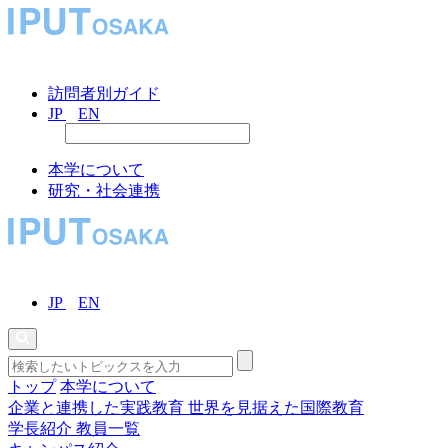
訪問者別ガイド
JP
EN
本学について
研究・社会連携
JP
EN
トップ
本学について
企業と連携した実践教育
世界を見据えた国際教育
学長紹介
教員一覧