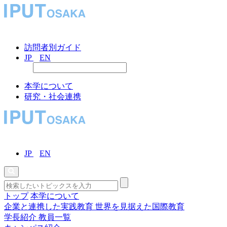
訪問者別ガイド
JP
EN
本学について
研究・社会連携
JP
EN
トップ
本学について
企業と連携した実践教育
世界を見据えた国際教育
学長紹介
教員一覧