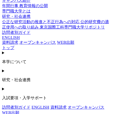
キャンパス紹介
年間行事
教育情報の公開
専門職大学とは
研究・社会連携
公正な研究活動の推進と不正行為への対応
公的研究費の適
正使用への取り組み
東京国際工科専門職大学リポジトリ
訪問者別ガイド
ENGLISH
資料請求
オープンキャンパス
WEB出願
トップ
本学について
研究・社会連携
入試要項・入学サポート
訪問者別ガイド
ENGLISH
資料請求
オープンキャンパス
WEB出願