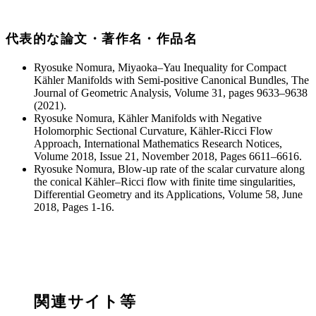
代表的な論文・著作名・作品名
Ryosuke Nomura, Miyaoka–Yau Inequality for Compact
Kähler Manifolds with Semi-positive Canonical Bundles, The
Journal of Geometric Analysis, Volume 31, pages 9633–9638
(2021).
Ryosuke Nomura, Kähler Manifolds with Negative
Holomorphic Sectional Curvature, Kähler-Ricci Flow
Approach, International Mathematics Research Notices,
Volume 2018, Issue 21, November 2018, Pages 6611–6616.
Ryosuke Nomura, Blow-up rate of the scalar curvature along
the conical Kähler–Ricci flow with finite time singularities,
Differential Geometry and its Applications, Volume 58, June
2018, Pages 1-16.
関連サイト等