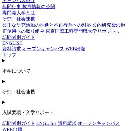
キャンパス紹介
年間行事
教育情報の公開
専門職大学とは
研究・社会連携
公正な研究活動の推進と不正行為への対応
公的研究費の適
正使用への取り組み
東京国際工科専門職大学リポジトリ
訪問者別ガイド
ENGLISH
資料請求
オープンキャンパス
WEB出願
トップ
本学について
研究・社会連携
入試要項・入学サポート
訪問者別ガイド
ENGLISH
資料請求
オープンキャンパス
WEB出願