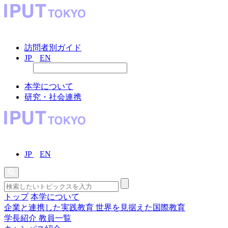
訪問者別ガイド
JP
EN
本学について
研究・社会連携
JP
EN
トップ
本学について
企業と連携した実践教育
世界を見据えた国際教育
学長紹介
教員一覧