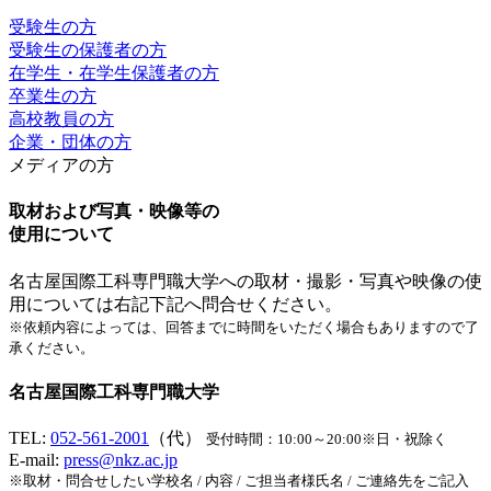
受験生の方
受験生の保護者の方
在学生・在学生保護者の方
卒業生の方
高校教員の方
企業・団体の方
メディアの方
取材および写真・映像等の
使用について
名古屋国際工科専門職大学への取材・撮影・写真や映像の使
用については
右記
下記
へ問合せください。
※依頼内容によっては、回答までに時間をいただく場合もありますので了
承ください。
名古屋国際工科専門職大学
TEL:
052-561-2001
（代）
受付時間：10:00～20:00※日・祝除く
E-mail:
press@nkz.ac.jp
※取材・問合せしたい学校名 / 内容 / ご担当者様氏名 / ご連絡先をご記入