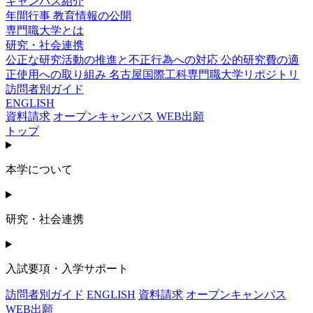
キャンパス紹介
年間行事
教育情報の公開
専門職大学とは
研究・社会連携
公正な研究活動の推進と不正行為への対応
公的研究費の適
正使用への取り組み
名古屋国際工科専門職大学リポジトリ
訪問者別ガイド
ENGLISH
資料請求
オープンキャンパス
WEB出願
トップ
本学について
研究・社会連携
入試要項・入学サポート
訪問者別ガイド
ENGLISH
資料請求
オープンキャンパス
WEB出願