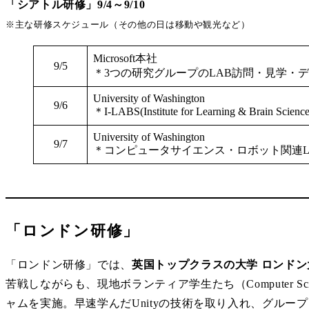
「シアトル研修」9/4～9/10
※主な研修スケジュール（その他の日は移動や観光など）
Microsoft本社
9/5
＊3つの研究グループのLAB訪問・見学・
University of Washington
9/6
＊I-LABS(Institute for Learning & Bra
University of Washington
9/7
＊コンピュータサイエンス・ロボット関連L
「ロンドン研修」
「ロンドン研修」では、
英国トップクラスの大学 ロンドン大学シテ
苦戦しながらも、現地ボランティア学生たち（Computer
ャムを実施。早速学んだUnityの技術を取り入れ、グル