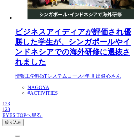
ビジネスアイディアが評価され優
勝した学生が、シンガポールやイ
ンドネシアでの海外研修に選抜さ
れました
情報工学科IoTシステムコース4年 川出健心さん
NAGOYA
#ACTIVITIES
1
2
3
1
2
3
EYES TOPへ戻る
絞り込み