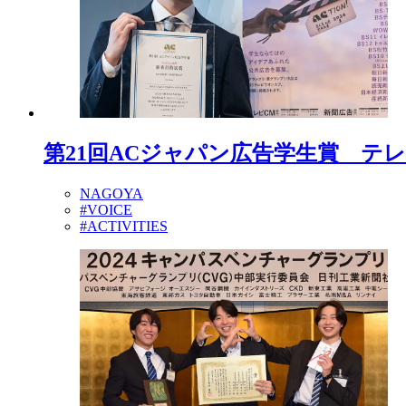
第21回ACジャパン広告学生賞 テ
NAGOYA
#VOICE
#ACTIVITIES