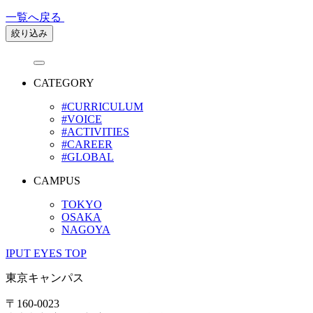
一覧へ戻る
絞り込み
CATEGORY
#CURRICULUM
#VOICE
#ACTIVITIES
#CAREER
#GLOBAL
CAMPUS
TOKYO
OSAKA
NAGOYA
IPUT EYES TOP
東京キャンパス
〒160-0023