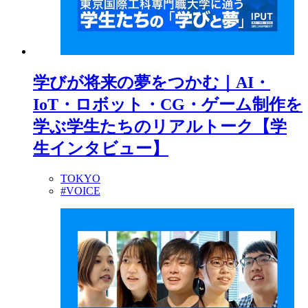
学びが将来の夢をつかむ｜AI・
IoT・ロボット・CG・ゲーム制作を
学ぶ学生たちのリアルトーク【学
生インタビュー】
TOKYO
#VOICE