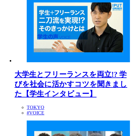
大学生とフリーランスを両立!? 学
びを社会に活かすコツを聞きまし
た【学生インタビュー】
TOKYO
#VOICE