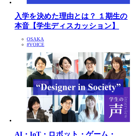
入学を決めた理由とは？ １期生の
本音【学生ディスカッション】
OSAKA
#VOICE
AI・IoT・ロボット・ゲーム・