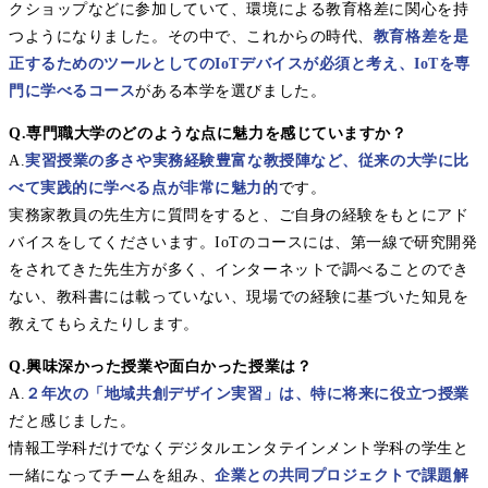
クショップなどに参加していて、環境による教育格差に関心を持
つようになりました。その中で、これからの時代、
教育格差を是
正するためのツールとしてのIoTデバイスが必須と考え、IoTを専
門に学べるコース
がある本学を選びました。
Q.専門職大学のどのような点に魅力を感じていますか？
A.
実習授業の多さや実務経験豊富な教授陣など、従来の大学に比
べて実践的に学べる点が非常に魅力的
です。
実務家教員の先生方に質問をすると、ご自身の経験をもとにアド
バイスをしてくださいます。IoTのコースには、第一線で研究開発
をされてきた先生方が多く、インターネットで調べることのでき
ない、教科書には載っていない、現場での経験に基づいた知見を
教えてもらえたりします。
Q.興味深かった授業や面白かった授業は？
A.
２年次の「地域共創デザイン実習」は、特に将来に役立つ授業
だと感じました。
情報工学科だけでなくデジタルエンタテインメント学科の学生と
一緒になってチームを組み、
企業との共同プロジェクトで課題解