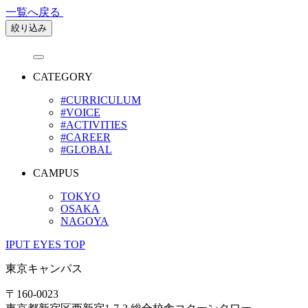
一覧へ戻る
絞り込み
CATEGORY
#CURRICULUM
#VOICE
#ACTIVITIES
#CAREER
#GLOBAL
CAMPUS
TOKYO
OSAKA
NAGOYA
IPUT EYES TOP
東京キャンパス
〒160-0023