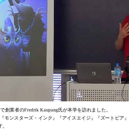
Oで創業者のFredrik Kaupang氏が本学を訪れました。
発しており、『モンスターズ・インク』『アイスエイジ』『ズート
す。