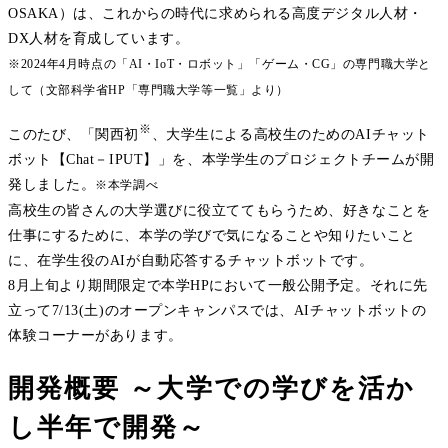
OSAKA）は、これからの時代に求められる高度デジタル人材・
DX人材を育成しています。
※2024年4月時点の「AI・IoT・ロボット」「ゲーム・CG」の専門職大学と
して（文部科学省HP「専門職大学等一覧」より）
※
このたび、「関西初
、大学生による高校生のためのAIチャット
ボット【Chat－IPUT】」を、本学学生のプロジェクトチームが開
発しました。
※本学調べ
高校生の皆さんの大学選びに役立ててもらうため、好きなことを
仕事にするために、本学の学びで気になることや知りたいこと
に、在学生役のAIが自動応答するチャットボットです。
8月上旬より期間限定で本学HPにおいて一般公開予定。それに先
立って7/13(土)のオープンキャンパスでは、AIチャットボットの
体験コーナーがあります。
開発概要 ～大学での学びを活か
し半年で開発～