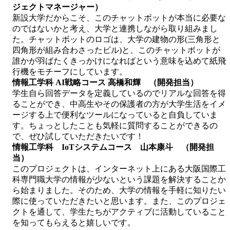
ジェクトマネージャー）
新設大学だからこそ、このチャットボットが本当に必要な
のではないかと考え、大学と連携しながら取り組みまし
た。チャットボットのロゴは、大学の建物の形(三角形と
四角形が組み合わさったビル)と、このチャットボットが
誰かが羽ばたくきっかけになればという意味を込めて紙飛
行機をモチーフにしています。
情報工学科 AI戦略コース 高橋和輝 （開発担当）
学生自ら回答データを定義しているのでリアルな回答を得
ることができ、中高生やその保護者の方が大学生活をイメ
ージする上で便利なツールになっていると自負していま
す。ちょっとしたことも気軽に質問することができるの
で、ぜひ試していただきたいです！
情報工学科 IoTシステムコース 山本康斗 （開発担
当）
このプロジェクトは、インターネット上にある大阪国際工
科専門職大学の情報が少ないという課題を解決することか
ら始まりました。そのため、大学の情報を手軽に知りたい
際に使っていただきたいと思います。また、このプロジェ
クトを通して、学生たちがアクティブに活動していること
を知ってもらえると嬉しいです。