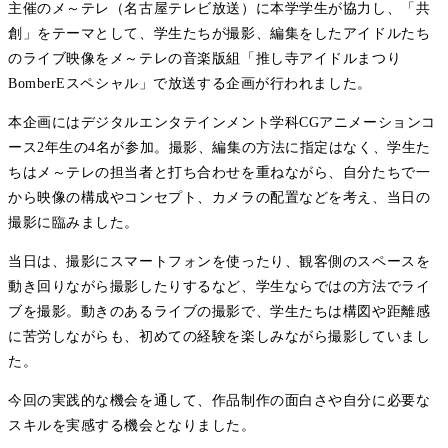
主催のメ～テレ（名古屋テレビ放送）に本学学生が協力し、「共
創」をテーマとして、学生たちが撮影、編集をしたアイドルたち
のライブ映像をメ～テレの音楽版組「推し寺アイドルまつり
BomberEスペシャル」で放送する企画が行われました。
本企画にはデジタルエンタテインメント学科CGアニメーションコ
ース2年生の4名が参加。撮影、編集の方法に指定はなく、学生た
ちはメ～テレの担当者と打ち合わせを重ねながら、自分たちで一
から映像の構成やコンセプト、カメラの配置などを考え、当日の
撮影に臨みました。
当日は、撮影にスマートフォンを使ったり、観客側のスペースを
動き回りながら撮影したりするなど、学生ならではの方法でライ
ブを撮影。動きのあるライブの撮影で、学生たちは構図や距離感
に苦労しながらも、初めての経験を楽しみながら撮影していまし
た。
今回の実践的な機会を通して、作品制作の面白さや自分に必要な
スキルを実感する機会となりました。