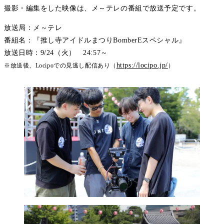
撮影・編集をした映像は、メ～テレの番組で放送予定です。
放送局：メ～テレ
番組名：『推し寺アイドルまつりBomberEスペシャル』
放送日時：9/24（火） 24:57～
https://locipo.jp/
※放送後、Locipoでの見逃し配信あり（
）