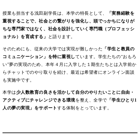
授業も担当する浅田副学長は、本学の特長として、
「実務経験を
重視することで、社会との繋がりを強化し、頭でっかちになりが
ちな専門家ではなく、社会を設計していく専門職（プロフェッシ
ョナル）を育成する」
と語ります。
そのためにも、従来の大学では実現が難しかった
「学生と教員の
コミュニケーション」を特に重視し
ています。学生たちの“おもろ
い”夢の実現のため、本年４月に入学した１期生たちとは入学前か
らチャットでのやり取りを続け、最近は希望者にオンライン面談
も実施中です。
本学は
少人数教育の良さを活かして自分のやりたいことに自由・
アクティブにチャレンジできる環境
を整え、全学で
「学生ひとり1
人の夢の実現」をサポート
する体制をとっています。