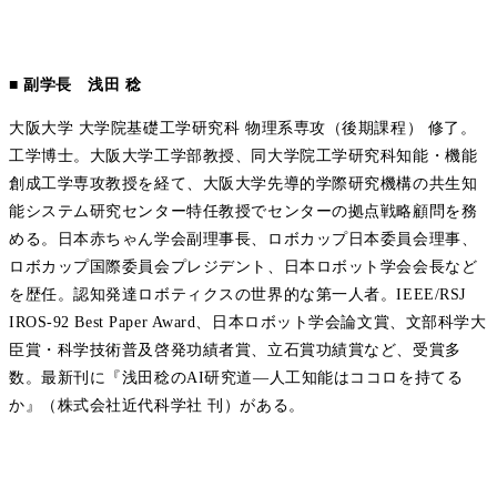
■ 副学長 浅田 稔
大阪大学 大学院基礎工学研究科 物理系専攻（後期課程） 修了。
工学博士。大阪大学工学部教授、同大学院工学研究科知能・機能
創成工学専攻教授を経て、大阪大学先導的学際研究機構の共生知
能システム研究センター特任教授でセンターの拠点戦略顧問を務
める。日本赤ちゃん学会副理事長、ロボカップ日本委員会理事、
ロボカップ国際委員会プレジデント、日本ロボット学会会長など
を歴任。認知発達ロボティクスの世界的な第一人者。IEEE/RSJ
IROS‐92 Best Paper Award、日本ロボット学会論文賞、文部科学大
臣賞・科学技術普及啓発功績者賞、立石賞功績賞など、受賞多
数。最新刊に『浅田稔のAI研究道―人工知能はココロを持てる
か』（株式会社近代科学社 刊）がある。