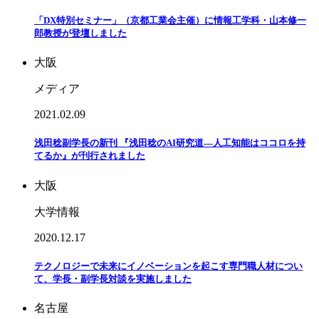
「DX特別セミナー」（京都工業会主催）に情報工学科・山本修一
郎教授が登壇しました
大阪
メディア
2021.02.09
浅田稔副学長の新刊 『浅田稔のAI研究道―人工知能はココロを持
てるか』が刊行されました
大阪
大学情報
2020.12.17
テクノロジーで未来にイノベーションを起こす専門職人材につい
て、学長・副学長対談を実施しました
名古屋