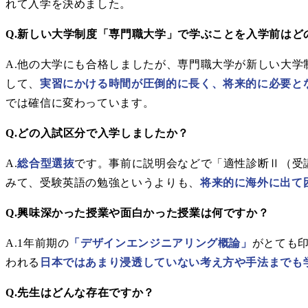
れて入学を決めました。
Q.新しい大学制度「専門職大学」で学ぶことを入学前はど
A.他の大学にも合格しましたが、専門職大学が新しい大学
して、
実習にかける時間が圧倒的に長く、将来的に必要と
では確信に変わっています。
Q.どの入試区分で入学しましたか？
A.
総合型選抜
です。事前に説明会などで「適性診断Ⅱ（受
みて、受験英語の勉強というよりも、
将来的に海外に出て
Q.興味深かった授業や面白かった授業は何ですか？
A.1年前期の
「デザインエンジニアリング概論」
がとても
われる
日本ではあまり浸透していない考え方や手法までも
Q.先生はどんな存在ですか？