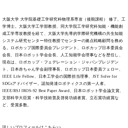
大阪大学 大学院基礎工学研究科物理系専攻（後期課程） 修了。工
学博士。大阪大学工学部教授、同大学院工学研究科知能・機能創
成工学専攻教授を経て、大阪大学先導的学際研究機構の共生知能
システム研究センター特任教授でセンターの拠点戦略顧問を務め
る。ロボカップ国際委員会プレジデント、ロボカップ日本委員会
会長、日本ロボット学会会長、人工知能学会理事などを歴任し、
現在は、ロボカップ・フェデレーション・ジャパンプレジデン
ト、日本赤ちゃん学会副理事長、ロボカップ日本委員フェロー、
IEEE Life Fellow、日本工学会の国際担当理事、JST Solve for
SDGsアドバイザー。認知発達ロボティクスの第一人者。
IEEE/RSJ IROS‐92 Best Paper Award、日本ロボット学会論文賞、
文部科学大臣賞・科学技術普及啓発功績者賞、立石賞功績賞な
ど、受賞多数。
詳しいプロフィールはこちら>>