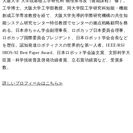
大阪大学 大学院基礎工学研究科 物理系専攻（後期課程） 修了。
工学博士。大阪大学工学部教授、同大学院工学研究科知能・機能
創成工学専攻教授を経て、大阪大学先導的学際研究機構の共生知
能システム研究センター特任教授でセンターの拠点戦略顧問を務
める。日本赤ちゃん学会副理事長、ロボカップ日本委員会理事、
ロボカップ国際委員会プレジデント、日本ロボット学会会長など
を歴任。認知発達ロボティクスの世界的な第一人者。IEEE/RSJ
IROS‐92 Best Paper Award、日本ロボット学会論文賞、文部科学大
臣賞・科学技術普及啓発功績者賞、立石賞功績賞など、受賞多
数。
詳しいプロフィールはこちら≫