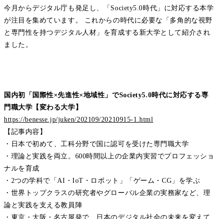
今月からデジタル庁も発足し、「Society5.0時代」に対応する本学
が注目を集めています。 これからの時代に必要な「多角的な視野
と専門性を持つデジタル人材」を育成する新大学として紹介され
ました。
国内初「国際性×先進性×地域性」でSociety5.0時代に対応する専
門職大学【変わる大学】
https://benesse.jp/juken/202109/20210915-1.html
【記事内容】
・日本で初めて、工科分野で国に認可を受けた専門職大学
・理論と実践を両立。600時間以上の企業内実習でプロフェッショ
ナルを育成
・2つの学科で「AI・IoT・ロボット」「ゲーム・CG」を学ぶ
・世界トップクラスの研究者やグローバル企業の実務家など、理
論と実践を支える教員陣
・東京・大阪・名古屋発で、日本のデジタル社会の未来を変えて