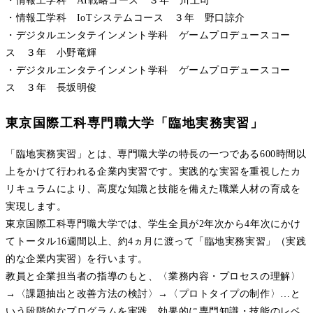
・情報工学科 AI戦略コース ３年 川上司
・情報工学科 IoTシステムコース ３年 野口諒介
・デジタルエンタテインメント学科 ゲームプロデュースコー
ス ３年 小野竜輝
・デジタルエンタテインメント学科 ゲームプロデュースコー
ス ３年 長坂明俊
東京国際工科専門職大学「臨地実務実習」
「臨地実務実習」とは、専門職大学の特長の一つである600時間以
上をかけて行われる企業内実習です。実践的な実習を重視したカ
リキュラムにより、高度な知識と技能を備えた職業人材の育成を
実現します。
東京国際工科専門職大学では、学生全員が2年次から4年次にかけ
てトータル16週間以上、約4ヵ月に渡って「臨地実務実習」（実践
的な企業内実習）を行います。
教員と企業担当者の指導のもと、〈業務内容・プロセスの理解〉
→〈課題抽出と改善方法の検討〉→〈プロトタイプの制作〉…と
いう段階的なプログラムを実践。効果的に専門知識・技能のレベ