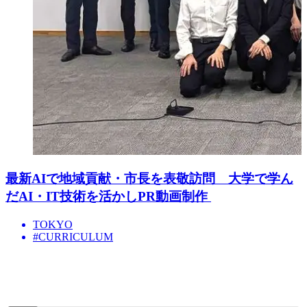
最新AIで地域貢献・市長を表敬訪問 大学で学ん
だAI・IT技術を活かしPR動画制作
TOKYO
#CURRICULUM