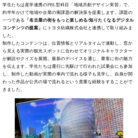
学生たちは産学連携のPBL型科目「地域共創デザイン実習」で、
約半年かけて地域や企業の
実
課題の解決策を提案します。課題の
一つである
「名古屋の街をもっと楽しめる/知りたくなるデジタル
コンテンツの提案」
にトヨタ紡織株式会社と連携して取り組みま
した。
制作したコンテンツは、位置情報とリアルタイムで連動し、窓か
ら見える実際の観光スポットに合わせてオリジナルキャラクター
が解説やクイズを展開。最新のデバイスを通じ、乗客に街の魅力
を伝えます。学生たちは運行に先駆けて行われた試乗会にも参加
し、制作した動画が実際の車内で流れる様子も見学し、自身が関
わった作品が公共の場で流れるという貴重な経験をすることがで
きました。