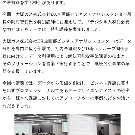
の最前線を学ぶ機会があります。
今回、大阪ガス株式会社DX企画部ビジネスアナリシスセンター所
長の岡村智仁氏を特別講師にお迎えして、
「デジタル人材に必要
な力とは」
をテーマに、特別講義を実施しました。
大阪ガス株式会社DX企画部ビジネスアナリシスセンターはデータ
分析を専門に扱う部署で、社内全組織及びDaigasグループ関係会
社に向けて、データ利活用により解決可能な事業課題の抽出と、
そのソリューションを提案・実行することで、継続的な事業の革
新を支援しています。
今回の講義では、
データから価値を創出し、ビジネス課題に答え
を出すプロフェッショナルであるデータサイエンティスト
の視座
から、様々な課題に対してのアプローチやその事例などをお話い
ただきました。