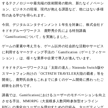
するテクノロジーや最先端の技術開発の動向、新たなイノベーシ
ョン、ビジネスの現場、現代が抱える課題など、他にはない多様
性のある学びを得られます。
今回、デジタルエンタテインメント１年生を対象に、株式会社ド
キドキグルーヴワークス 鹿野秀介氏による特別講義
「Gamificationについて」を実施しました。
ゲームの要素や考え方を、ゲーム以外の社会的な活動やサービス
に利用するマーケティング手法の「Gamification（ゲーミフィケー
ション）」は、様々な業界や企業で導入が進んでいます。
ドキドキグルーヴワークスは「太鼓の達人」Nintendo Switch版や
スマートフォン向けの「OCTPATH TRAVELER大陸の覇者」等を
開発し、鹿野氏自身もこれまでに多くのゲーム開発に携わったご
経験をお持ちです。
講義では、Gamificationにおけるユーザーのモチベーションを向上
させる手法、MMORPG（大規模多人数同時参加型オンライン
RPG）の進化やユーザーを増やすための仕組み、ターゲティング