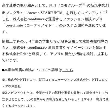
※1
産学連携の取り組みとして、NTTドコモグループ
の新規事業創
※2
出プログラム「docomo STARTUPTM」を通じてスピンアウト
した、株式会社coordimateが運営するファッション相談アプリ
「coordimate（コーディメイト）」のシステム開発を進めていま
す。
情報工学科の3、4年生の学生たちがAIを活用して水野教授指導の
もと、株式会社coordimateと新規事業やイノベーションを創出す
る株式会社Relicと連携して、アプリの新たな機能を検討、提案し
ています。
■本産学連携の締結についての詳細は
こちら
※1 株式会社NTTドコモ、NTTコミュニケーションズ株式会社、NTTコムウ
ェア株式会社
※2 スピンアウトとは、企業が特定の部門や事業を分離して新会社として独
立させることで、元の企業からの出資を受けないもしくはマイナー出資で独
立する場合をさします。