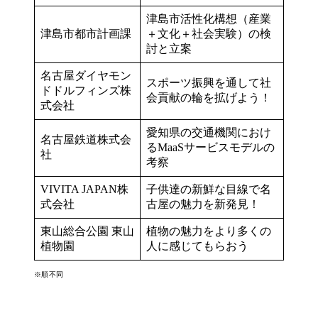
津島市活性化構想（産業
津島市都市計画課
＋文化＋社会実験）の検
討と立案
名古屋ダイヤモン
スポーツ振興を通して社
ドドルフィンズ株
会貢献の輪を拡げよう！
式会社
愛知県の交通機関におけ
名古屋鉄道株式会
るMaaSサービスモデルの
社
考察
VIVITA JAPAN株
子供達の新鮮な目線で名
式会社
古屋の魅力を新発見！
東山総合公園 東山
植物の魅力をより多くの
植物園
人に感じてもらおう
※順不同