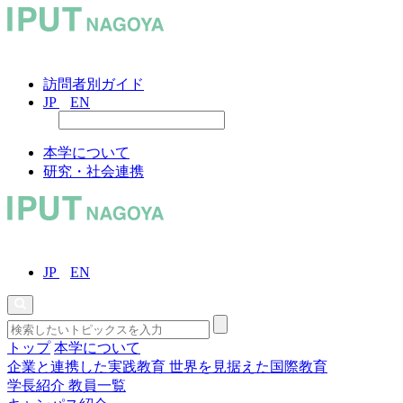
訪問者別ガイド
JP
EN
本学について
研究・社会連携
JP
EN
トップ
本学について
企業と連携した実践教育
世界を見据えた国際教育
学長紹介
教員一覧