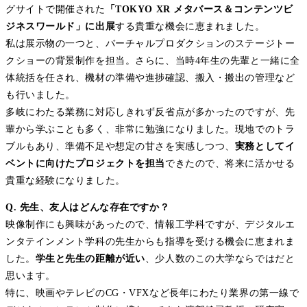
グサイトで開催された
「TOKYO XR メタバース＆コンテンツビ
ジネスワールド」に出展
する貴重な機会に恵まれました。
私は展示物の一つと、バーチャルプロダクションのステージトー
クショーの背景制作を担当。さらに、当時4年生の先輩と一緒に全
体統括を任され、機材の準備や進捗確認、搬入・搬出の管理など
も行いました。
多岐にわたる業務に対応しきれず反省点が多かったのですが、先
輩から学ぶことも多く、非常に勉強になりました。現地でのトラ
ブルもあり、準備不足や想定の甘さを実感しつつ、
実務としてイ
ベントに向けたプロジェクトを担当
できたので、将来に活かせる
貴重な経験になりました。
Q. 先生、友人はどんな存在ですか？
映像制作にも興味があったので、情報工学科ですが、デジタルエ
ンタテインメント学科の先生からも指導を受ける機会に恵まれま
した。
学生と先生の距離が近い
、少人数のこの大学ならではだと
思います。
特に、映画やテレビのCG・VFXなど長年にわたり業界の第一線で