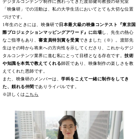
デジタルコンテンツ制作に携わってきた渡部健司教授の研究室
「映像研」での活動は、私の大学生活においてとても大切な位置
づけです。
1年生のときには、映像研で
日本最大級の映像コンテスト『東京国
際プロジェクションマッピングアワード』に出場
し、先生の熱心
なご指導もあり、
審査員特別賞を受賞
できました（※）。渡部先
生はその時から将来への方向性を示してくださり、これからデジ
タルコンテンツ業界に進む私にとって目標となる存在です。
技術
や知識を本気で教えてくれる
師匠であり、映像制作の楽しさを教
えてくれた恩師です。
また、映像研のメンバーは、
学科をこえて一緒に制作をしてき
た、頼れる仲間
でありライバルです。
※詳しくは
こちら