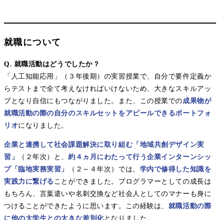
就職について
Q. 就職活動はどうでしたか？
「人工知能応用」（３年後期）の実習授業で、自分で要件定義か
らテストまで全て考えなければいけないため、大きなスキルアッ
プとなり自信にもつながりました。また、この授業での
成果物が
就職活動の際の自分のスキルセットをアピールできるポートフォ
リオ
になりました。
企業と連携して社会課題解決に取り組む「地域共創デザイン実
習」
（２年次）と、
約４ヵ月にわたって行う企業インターンシッ
プ「臨地実務実習」
（２～４年次）では、
学内で修得した知識を
実践力に繋げる
ことができました。プログラマーとしての成長は
もちろん、言葉遣いや名刺交換など社会人としてのマナーも身に
つけることができたように思います。この経験は、
就職活動の際
に他の大学生との大きな差別化
となりました。