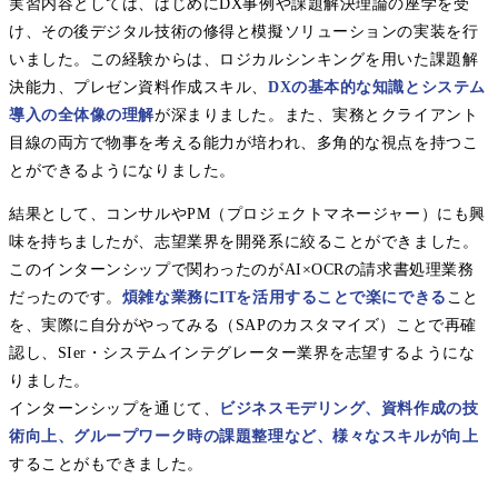
実習内容としては、はじめにDX事例や課題解決理論の座学を受
け、その後デジタル技術の修得と模擬ソリューションの実装を行
いました。この経験からは、ロジカルシンキングを用いた課題解
決能力、プレゼン資料作成スキル、
DXの基本的な知識とシステム
導入の全体像の理解
が深まりました。また、実務とクライアント
目線の両方で物事を考える能力が培われ、多角的な視点を持つこ
とができるようになりました。
結果として、コンサルやPM（プロジェクトマネージャー）にも興
味を持ちましたが、志望業界を開発系に絞ることができました。
このインターンシップで関わったのがAI×OCRの請求書処理業務
だったのです。
煩雑な業務にITを活用することで楽にできる
こと
を、実際に自分がやってみる（SAPのカスタマイズ）ことで再確
認し、SIer・システムインテグレーター業界を志望するようにな
りました。
インターンシップを通じて、
ビジネスモデリング、資料作成の技
術向上、グループワーク時の課題整理など、様々なスキルが向上
することがもできました。