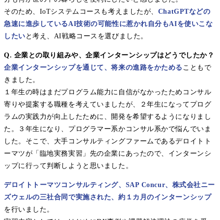
そのため、IoTシステムコースも考えましたが、
ChatGPTなどの
急速に進歩しているAI技術の可能性に惹かれ自分もAIを使いこな
したい
と考え、AI戦略コースを選びました。
Q. 企業との取り組みや、企業インターンシップはどうでしたか？
企業インターンシップを通じて、将来の進路をかためる
こともで
きました。
１年生の時はまだプログラム能力に自信がなかったためコンサル
寄りや提案する職種を考えていましたが、２年生になってプログ
ラムの実践力が向上したために、開発を希望するようになりまし
た。３年生になり、プログラマー系かコンサル系かで悩んでいま
した。そこで、大手コンサルティングファームであるデロイトト
ーマツが「臨地実務実習」先の企業にあったので、インターンシ
ップに行って判断しようと思いました。
デロイトトーマツコンサルティング、SAP Concur、株式会社ニー
ズウェルの三社合同で実施された、約１カ月のインターンシップ
を行いました。