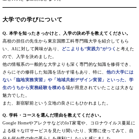
大学での学びについて
Q. 本学を知ったきっかけと、入学の決め手を教えてください。
高校の担任の先生から東京国際工科専門職大学を紹介してもら
い、AIに対して興味があり、
どこよりも“実践力”がつく
と考えた
ので、入学を決めました。
他の情報系の一般的な大学よりも深く専門的な知識を修得でき、
さらにその修得した知識を活かす場もあり、特に、
他の大学には
ない「臨地実務実習」や「地域共創デザイン実習」といった、学
生のうちから実務経験を積める
場が用意されていたことは大きな
魅力でした。
また、新宿駅前という立地の良さにもひかれました。
Q. 学科・コースを選んだ理由を教えてください。
Google HomeやアレクサなどのIoT家電や、コロナウイルス蔓延に
よる様々なITサービスを見たり聞いたり、実際に使ってみて、自
分も何か世の中の暮らしを便利にしたいと感じました。