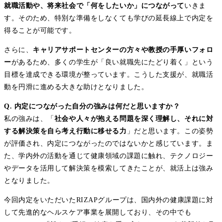
就職活動や、将来社会で「何をしたいか」につながって
いきま
す。そのため、特別な準備をしなくても学びの延長線上で内定を
得ることが可能です。
さらに、
キャリアサポートセンターの方々や教授の手厚いフォロ
ー
があるため、多くの学生が「良い就職先にたどり着く」という
目標を達成できる環境が整っています。こうした支援が、就職活
動を円滑に進める大きな助けとなりました。
Q. 内定につながった自分の強みは何だと思いますか？
私の強みは、「
社会や人々が抱える問題を深く理解し、それに対
する解決策を自ら考え行動に移せる力
」だと思います。この姿勢
が評価され、内定につながったのではないかと感じています。ま
た、学内外の活動を通じて健康領域の課題に触れ、テクノロジー
やデータを活用して解決策を模索してきたことが、就活上は強み
となりました。
今回内定をいただいたRIZAPグループは、国内外の健康課題に対
して先進的なヘルスケア事業を展開しており、その中でも