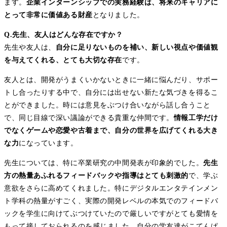
ます。
企業インターンシップでの実務経験は、将来のキャリアに
とって非常に価値ある財産
となりました。
Q.先生、友人はどんな存在ですか？
先生や友人は、
自分に足りないものを補い、新しい視点や価値観
を与えてくれる、とても大切な存在
です。
友人とは、開発がうまくいかないときに一緒に悩んだり、サポー
トし合ったりする中で、自分には出せない新たな気づきを得るこ
とができました。時には意見をぶつけ合いながら話し合うこと
で、同じ目線で深い議論ができる貴重な仲間です。
情報工学だけ
でなくゲームや恋愛や古着まで、自分の世界を広げてくれる大き
な力
になっています。
先生については、特に卒業研究の中間発表が印象的でした。
先生
方の熱量あふれるフィードバックや指導はとても刺激的
で、学ぶ
意欲をさらに高めてくれました。特にデジタルエンタテインメン
ト学科の熱量がすごく、実際の開発レベルの本気でのフィードバ
ックを学生に向けてぶつけていたので厳しいですがとても愛情を
もって接しておられるのを感じました。自分の学友達がこてんぱ