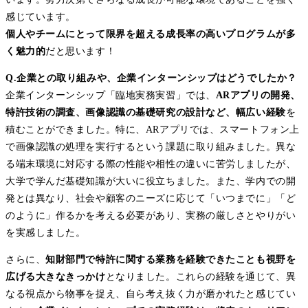
感じています。
個人やチームにとって限界を超える成長率の高いプログラムが多
く魅力的
だと思います！
Q.企業との取り組みや、企業インターンシップはどうでしたか？
企業インターンシップ「臨地実務実習」では、
ARアプリの開発、
特許技術の調査、画像認識の基礎研究の設計など、幅広い経験
を
積むことができました。特に、ARアプリでは、スマートフォン上
で画像認識の処理を実行するという課題に取り組みました。異な
る端末環境に対応する際の性能や相性の違いに苦労しましたが、
大学で学んだ基礎知識が大いに役立ちました。また、学内での開
発とは異なり、社会や顧客のニーズに応じて「いつまでに」「ど
のように」作るかを考える必要があり、実務の厳しさとやりがい
を実感しました。
さらに、
知財部門で特許に関する業務を経験できたことも視野を
広げる大きなきっかけ
となりました。これらの経験を通じて、異
なる視点から物事を捉え、自ら考え抜く力が磨かれたと感じてい