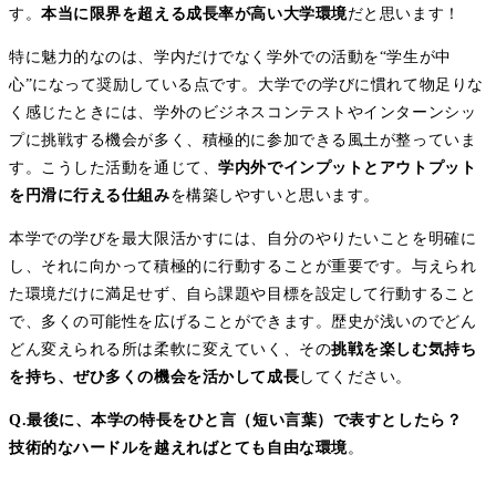
す。
本当に限界を超える成長率が高い大学環境
だと思います！
特に魅力的なのは、学内だけでなく学外での活動を“学生が中
心”になって奨励している点です。大学での学びに慣れて物足りな
く感じたときには、学外のビジネスコンテストやインターンシッ
プに挑戦する機会が多く、積極的に参加できる風土が整っていま
す。こうした活動を通じて、
学内外でインプットとアウトプット
を円滑に行える仕組み
を構築しやすいと思います。
本学での学びを最大限活かすには、自分のやりたいことを明確に
し、それに向かって積極的に行動することが重要です。与えられ
た環境だけに満足せず、自ら課題や目標を設定して行動すること
で、多くの可能性を広げることができます。歴史が浅いのでどん
どん変えられる所は柔軟に変えていく、その
挑戦を楽しむ気持ち
を持ち、ぜひ多くの機会を活かして成長
してください。
Q.最後に、本学の特長をひと言（短い言葉）で表すとしたら？
技術的なハードルを越えればとても自由な環境
。