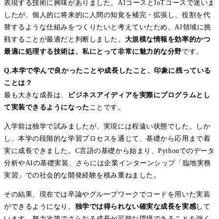
表現する技術に興味がありました。AIコースとIoTコースで迷いま
したが、個人的に将来的に人間の知覚を補完・拡張し、役割を代
替するような仕組みをつくりたいと考えていたため、AI領域に挑
戦することが最適だと判断しました。
大規模な情報を効率的かつ
最適に処理する技術は、私にとって非常に魅力的な分野
です。
Q.本学で学んで良かったことや成長したこと、印象に残っている
ことは？
最も大きな成長は、
ビジネスアイディアを実際にプログラムとし
て実装できるようになった
ことです。
入学前は独学で試みましたが、実現には程遠い状態でした。しか
し、本学の段階的な学習プロセスを通じて、基礎から応用まで着
実に成長できました。C言語の基礎から始まり、Pythonでのデータ
分析やAIの基礎実装、さらには企業インターンシップ「臨地実務
実習」での社会的な開発経験を積み重ねました。
その結果、現在では卒論やグループワークでコードを用いた実装
ができるようになり、
独学では得られない確実な成長を実感
して
います。努力次第でさらなる成長が可能な環境であることを強く