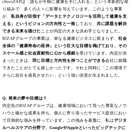
chocoZAPは「誰もが手軽に健康を手に入れる」という革新的な取
り組みで、多くの人々に影響を与えています。このような事業
が、
私自身が目指す「データとテクノロジーを活用して健康を支
える」というビジョンの方向性と一致
しており、
共に課題を解決
できる未来を描けた
ことが内定の大きな決め手となりました。
RIZAPグループの事業は、単なる健康ビジネスに留まらず、
社会
全体の「健康寿命の延伸」という壮大な目標を掲げており、その
スケール感と社会貢献性に心から感銘
を受けています。内定が決
まったときは、
同じ目標と方向性を持つことができる
会社に就職
できたことがとても嬉しかったです。それと同時に「この環境で
さらに自分を成長させたい」という強い決意が生まれました。
Q. 将来の夢や目標は？
内定先のRIZAPグループは、健康領域において培った豊富なノウ
ハウと確かな成果を持ち、個人に寄り添ったサービス提供におい
て圧倒的な強みを持っています。この強みを基盤に、私は
デジタ
ルヘルスケアの分野で、GoogleやAppleといったビッグテックに