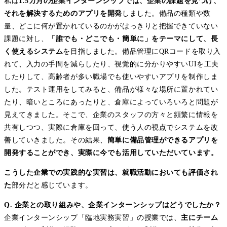
私は
1.5カ月の企業インターンシップでは、企業の課題を見つけ、
それを解決するためのアプリを開発
しました。備品の種類や数
量、どこに何が置かれているのかがはっきりと把握できていない
課題に対し、
「誰でも・どこでも・簡単に」をテーマにして、長
く使えるシステム
を目指しました。備品管理にQRコードを取り入
れて、入力の手間を減らしたり、視覚的に分かりやすいUIを工夫
したりして、高齢者が多い職場でも使いやすいアプリを制作しま
した。テスト運用をしてみると、備品が様々な場所に置かれてい
たり、暗いところにあったりと、倉庫によっていろいろと問題が
見えてきました。そこで、企業のスタッフの方々と頻繁に情報を
共有しつつ、実際に倉庫を回って、使う人の視点でシステムを改
善していきました。その結果、
簡単に備品管理ができるアプリを
開発することができ、実際に今でも活用していただいています。
こうした企業での実践的な実習は、就職活動においても評価され
た
部分だと感じています。
Q. 企業との取り組みや、企業インターンシップはどうでしたか？
企業インターンシップ「臨地実務実習」の授業では、
主にチーム