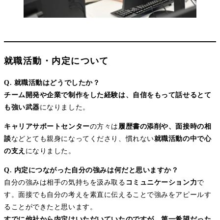
就職活動・内定について
Q. 就職活動はどうでしたか？
チーム開発や企業で制作をした経験は、自信をもって話せるとて
も強い武器
になりました。
キャリアサポートセンター
の方々は
履歴書の添削や、面接時の相
談
などとても親身になってくださり、慣れない
就職活動の中で心
の支え
になりました。
Q. 内定につながった自分の強みは何だと思いますか？
自分の強みは相手の気持ちを汲み取る
コミュニケーション力
で
す。面接でも自分の考えを素直に伝えることで強みをアピールす
ることができたと思います。
すでに他社から内定はいただいていたのですが、第一希望だった