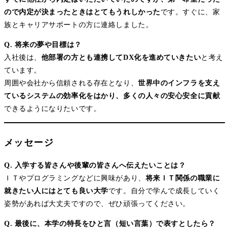
ので内定が決まったときはとてもうれしかった
です。すぐに、家
族とキャリアサポートの方に連絡しました。
Q. 将来の夢や目標は？
入社後は、
他部署の方とも連携してDX化を進めていきたい
と考え
ています。
周囲や会社から信頼される存在となり、
世界中のインフラを支え
ているシステムの効率化をはかり、多くの人々の安心安全に貢献
できるようになりたいです。
メッセージ
Q. 入学する皆さんや後輩の皆さんへ伝えたいことは？
ＩＴやプログラミングなどに興味があり、
将来ＩＴ関係の職業に
就きたい人にはとても良い大学
です。自分で学んで成長していく
姿勢があれば大丈夫ですので、ぜひ頑張ってください。
Q. 最後に、本学の特長をひと言（短い言葉）で表すとしたら？