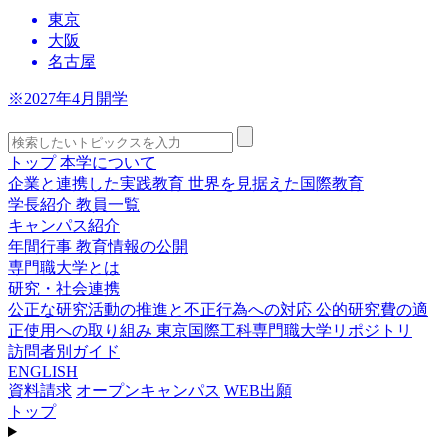
東京
大阪
名古屋
※2027年4月開学
トップ
本学について
企業と連携した実践教育
世界を見据えた国際教育
学長紹介
教員一覧
キャンパス紹介
年間行事
教育情報の公開
専門職大学とは
研究・社会連携
公正な研究活動の推進と不正行為への対応
公的研究費の適
正使用への取り組み
東京国際工科専門職大学リポジトリ
訪問者別ガイド
ENGLISH
資料請求
オープンキャンパス
WEB出願
トップ